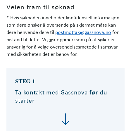
C
Veien fram til søknad
L
* Hvis søknaden inneholder konfidensiell informasjon
som dere ønsker å oversende på skjermet måte kan
I
dere henvende dere til
postmottak@gassnova.no
for
M
bistand til dette. Vi gjør oppmerksom på at søker er
ansvarlig for å velge oversendelsesmetode i samsvar
I
med sikkerheten det er behov for.
T
-
D
STEG 1
e
Ta kontakt med Gassnova før du
m
starter
o