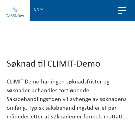
G
a
s
s
n
S
o
v
ø
a
Søknad til CLIMIT-Demo
k
n
CLIMIT-Demo har ingen søknadsfrister og
a
søknader behandles fortløpende.
d
Saksbehandlingstiden vil avhenge av søknadens
omfang. Typisk saksbehandlingstid er et par
t
måneder etter at søknaden er formelt mottatt.
i
l