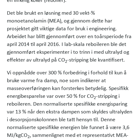
Det ble brukt en løsning med 30 vekt-%
monoetanolamin (MEA), og gjennom dette har
prosjektet gitt viktige data for bruk i engineering.
Arbeidet har blitt gjennomført over en toårsperiode fra
april 2014 til april 2016. I lab-skala reboileren ble det
gjennomført eksperimenter i to trinn i med ultralyd og
effekter av ultralyd på CO
-stripping ble kvantifisert.
2
Vi oppnådde over 300 % forbedring i forhold til kun å
bruke varme fra damp, noe som indikerer at
masseoverføringen kan forsterkes betydelig. Spesifikk
energibesparelse var over 50 % for CO
-stripping i
2
reboileren. Den normaliserte spesifikke energisparing
var 13 % når den ekstra dampen som skyldes ultralyden
i desorpsjonskolonnen ble tatt hensyn til. Denne
normaliserte spesifikke energien ble funnet å være 3,6
MJ/kgCO
, sammenlignet med et representativt MEA-
2