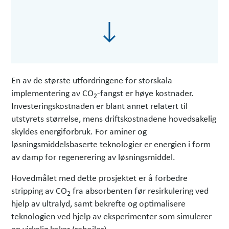
En av de største utfordringene for storskala
implementering av CO
-fangst er høye kostnader.
2
Investeringskostnaden er blant annet relatert til
utstyrets størrelse, mens driftskostnadene hovedsakelig
skyldes energiforbruk. For aminer og
løsningsmiddelsbaserte teknologier er energien i form
av damp for regenerering av løsningsmiddel.
Hovedmålet med dette prosjektet er å forbedre
stripping av CO
fra absorbenten før resirkulering ved
2
hjelp av ultralyd, samt bekrefte og optimalisere
teknologien ved hjelp av eksperimenter som simulerer
en virkelig koker (reboiler).