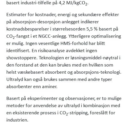
basert industri-tilfelle på 4,2 MJ/kgCO
.
2
Estimater for kostnader, energi og sekundære effekter
på absorpsjon-desorpsjon anlegget indikerer
kostnadsbesparelser i størrelsesorden 5,5 % basert på
CO
-fangst i et NGCC-anlegg. Ytterligere optimalisering
2
er mulig. Ingen vesentlige HMS-forhold har blitt
identifisert. En risikoanalyse avdekket ingen
showstoppere. Teknologien er løsningsmiddel-nøytral i
den forstand at den kan brukes med en hvilken som
helst væskebasert absorbent og absorpsjons-teknologi.
Ultralyd kan også brukes sammen med andre typer
absorbenter enn aminer.
Basert på eksperimenter og observasjoner, er to mulige
metoder for anvendelse av ultralyd i kombinasjon med
en eksisterende prosess i CO
-stripping, foreslått for
2
industrien.