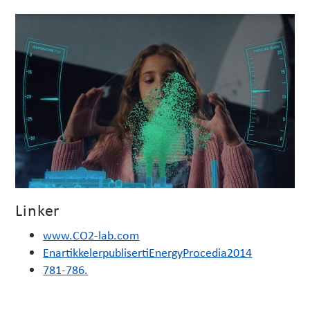
Linker
www.CO2-lab.com
EnartikkelerpublisertiEnergyProcedia2014
781-786.