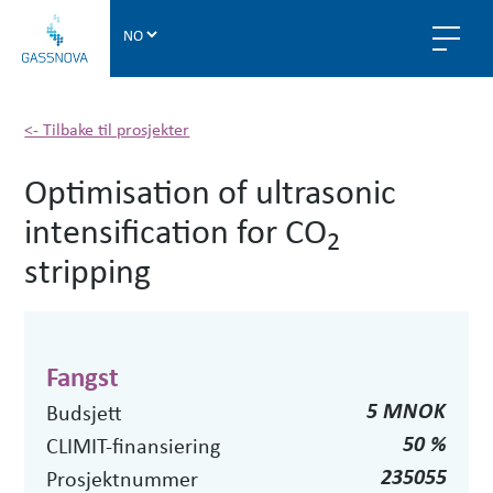
G
a
s
s
n
<- Tilbake til prosjekter
o
Optimisation of ultrasonic
v
a
intensification for CO
2
stripping
Fangst
5 MNOK
Budsjett
50 %
CLIMIT-finansiering
235055
Prosjektnummer