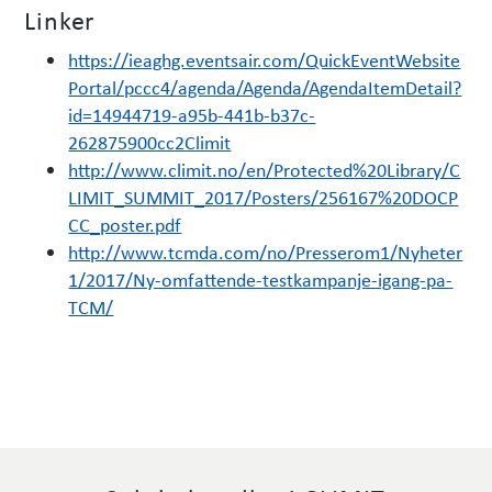
Linker
https://ieaghg.eventsair.com/QuickEventWebsite
Portal/pccc4/agenda/Agenda/AgendaItemDetail?
id=14944719-a95b-441b-b37c-
262875900cc2Climit
http://www.climit.no/en/Protected%20Library/C
LIMIT_SUMMIT_2017/Posters/256167%20DOCP
CC_poster.pdf
http://www.tcmda.com/no/Presserom1/Nyheter
1/2017/Ny-omfattende-testkampanje-igang-pa-
TCM/