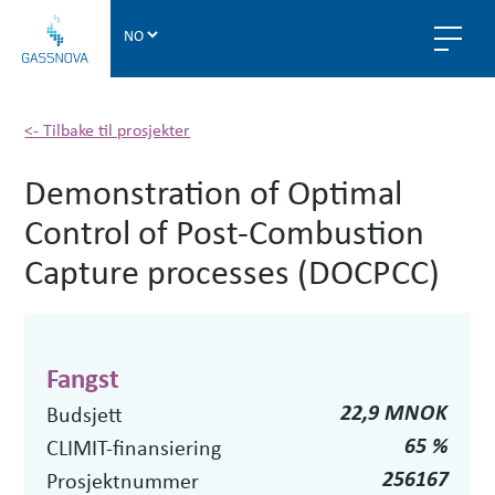
G
a
s
s
n
<- Tilbake til prosjekter
o
Demonstration of Optimal
v
a
Control of Post-Combustion
Capture processes (DOCPCC)
Fangst
22,9 MNOK
Budsjett
65 %
CLIMIT-finansiering
256167
Prosjektnummer