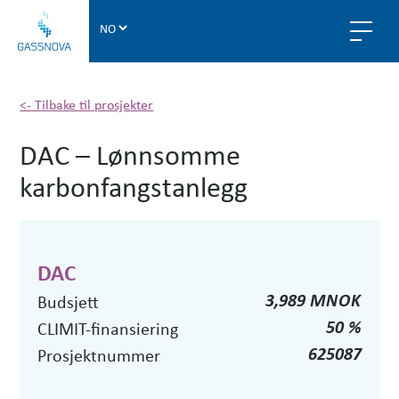
G
a
s
s
n
<- Tilbake til prosjekter
o
DAC – Lønnsomme
v
a
karbonfangstanlegg
DAC
3,989 MNOK
Budsjett
50 %
CLIMIT-finansiering
625087
Prosjektnummer