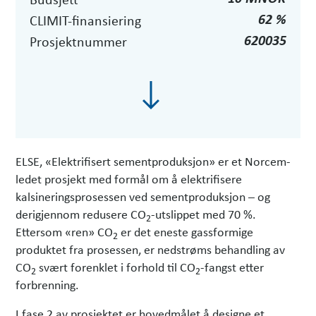
62 %
CLIMIT-finansiering
620035
Prosjektnummer
ELSE, «Elektrifisert sementproduksjon» er et Norcem-
ledet prosjekt med formål om å elektrifisere
kalsineringsprosessen ved sementproduksjon – og
derigjennom redusere CO
-utslippet med 70 %.
2
Ettersom «ren» CO
er det eneste gassformige
2
produktet fra prosessen, er nedstrøms behandling av
CO
svært forenklet i forhold til CO
-fangst etter
2
2
forbrenning.
I fase 2 av prosjektet er hovedmålet å designe et