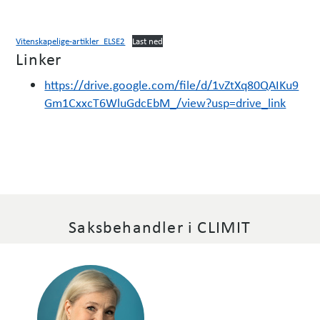
Vitenskapelige-artikler_ELSE2
Last ned
Linker
https://drive.google.com/file/d/1vZtXq80QAIKu9
Gm1CxxcT6WluGdcEbM_/view?usp=drive_link
Saksbehandler i CLIMIT