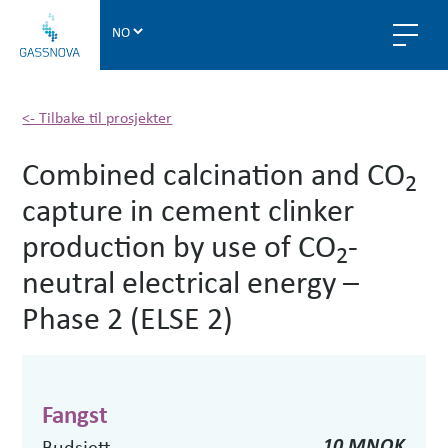
G
a
s
s
n
<- Tilbake til prosjekter
o
Combined calcination and CO
v
2
a
capture in cement clinker
production by use of CO
-
2
neutral electrical energy –
Phase 2 (ELSE 2)
Fangst
10 MNOK
Budsjett