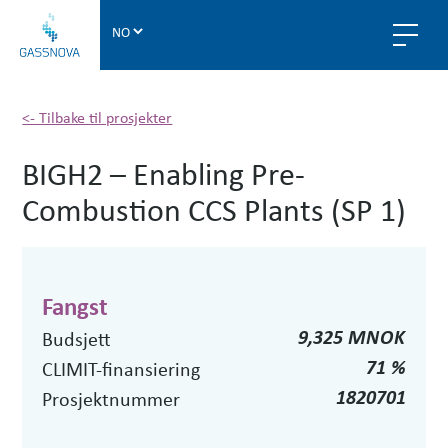
G
a
s
s
n
<- Tilbake til prosjekter
o
BIGH2 – Enabling Pre-
v
a
Combustion CCS Plants (SP 1)
Fangst
9,325 MNOK
Budsjett
71 %
CLIMIT-finansiering
1820701
Prosjektnummer