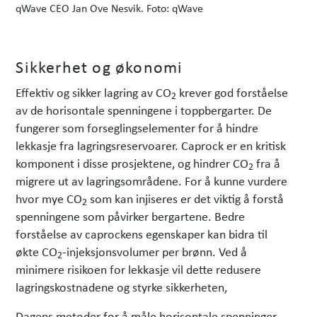
qWave CEO Jan Ove Nesvik. Foto: qWave
Sikkerhet og økonomi
Effektiv og sikker lagring av CO
krever god forståelse
2
av de horisontale spenningene i toppbergarter. De
fungerer som forseglingselementer for å hindre
lekkasje fra lagringsreservoarer. Caprock er en kritisk
komponent i disse prosjektene, og hindrer CO
fra å
2
migrere ut av lagringsområdene. For å kunne vurdere
hvor mye CO
som kan injiseres er det viktig å forstå
2
spenningene som påvirker bergartene. Bedre
forståelse av caprockens egenskaper kan bidra til
økte CO
-injeksjonsvolumer per brønn. Ved å
2
minimere risikoen for lekkasje vil dette redusere
lagringskostnadene og styrke sikkerheten,
Dagens metoder for å måle horisontale spenninger,