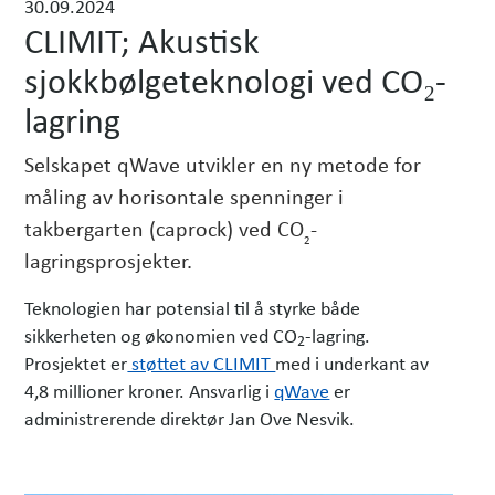
30.09.2024
h
CLIMIT; Akustisk
e
sjokkbølgeteknologi ved CO₂-
t
e
lagring
r
Selskapet qWave utvikler en ny metode for
måling av horisontale spenninger i
takbergarten (caprock) ved CO
-
2
lagringsprosjekter.
Teknologien har potensial til å styrke både
sikkerheten og økonomien ved CO
-lagring.
2
Prosjektet er
støttet av CLIMIT
med i underkant av
4,8 millioner kroner. Ansvarlig i
qWave
er
administrerende direktør Jan Ove Nesvik.