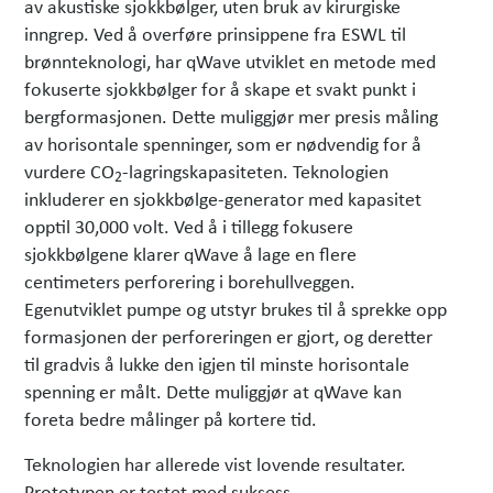
av akustiske sjokkbølger, uten bruk av kirurgiske
inngrep. Ved å overføre prinsippene fra ESWL til
brønnteknologi, har qWave utviklet en metode med
fokuserte sjokkbølger for å skape et svakt punkt i
bergformasjonen. Dette muliggjør mer presis måling
av horisontale spenninger, som er nødvendig for å
vurdere CO
-lagringskapasiteten. Teknologien
2
inkluderer en sjokkbølge-generator med kapasitet
opptil 30,000 volt. Ved å i tillegg fokusere
sjokkbølgene klarer qWave å lage en flere
centimeters perforering i borehullveggen.
Egenutviklet pumpe og utstyr brukes til å sprekke opp
formasjonen der perforeringen er gjort, og deretter
til gradvis å lukke den igjen til minste horisontale
spenning er målt. Dette muliggjør at qWave kan
foreta bedre målinger på kortere tid.
Teknologien har allerede vist lovende resultater.
Prototypen er testet med suksess.